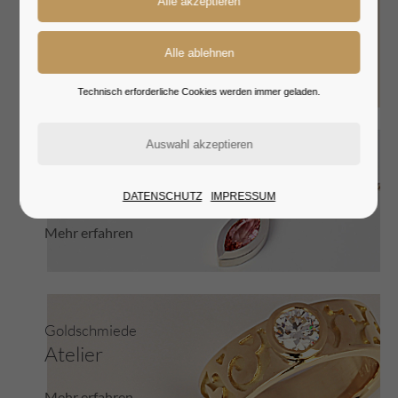
Katja Taubert
Live
Zum Video
Technisch erforderliche Cookies werden immer geladen.
Schmuck
Auswahl
DATENSCHUTZ
IMPRESSUM
Mehr erfahren
Goldschmiede
Atelier
Mehr erfahren